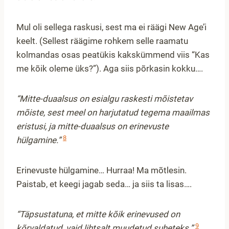
Mul oli sellega raskusi, sest ma ei räägi New Age’i
keelt. (Sellest räägime rohkem selle raamatu
kolmandas osas peatükis kakskümmend viis “Kas
me kõik oleme üks?”). Aga siis põrkasin kokku….
“Mitte-duaalsus on esialgu raskesti mõistetav
mõiste, sest meel on harjutatud tegema maailmas
eristusi, ja mitte-duaalsus on erinevuste
8
hülgamine.”
Erinevuste hülgamine… Hurraa! Ma mõtlesin.
Paistab, et keegi jagab seda… ja siis ta lisas….
“Täpsustatuna, et mitte kõik erinevused on
9
kõrvaldatud, vaid lihtsalt muudetud suheteks.”