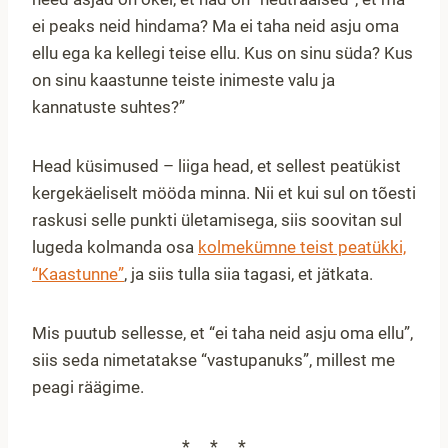
ei peaks neid hindama? Ma ei taha neid asju oma
ellu ega ka kellegi teise ellu. Kus on sinu süda? Kus
on sinu kaastunne teiste inimeste valu ja
kannatuste suhtes?”
Head küsimused – liiga head, et sellest peatükist
kergekäeliselt mööda minna. Nii et kui sul on tõesti
raskusi selle punkti ületamisega, siis soovitan sul
lugeda kolmanda osa
kolmekümne teist peatükki,
“Kaastunne”
, ja siis tulla siia tagasi, et jätkata.
Mis puutub sellesse, et “ei taha neid asju oma ellu”,
siis seda nimetatakse “vastupanuks”, millest me
peagi räägime.
***