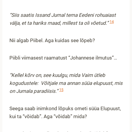
“Siis saatis Issand Jumal tema Eedeni rohuaiast
14
välja, et ta hariks maad, millest ta oli võetud.”
Nii algab Piibel. Aga kuidas see lõpeb?
Piibli viimasest raamatust “Johannese ilmutus”…
“Kellel kõrv on, see kuulgu, mida Vaim ütleb
kogudustele: Võitjale ma annan süüa elupuust, mis
15
on Jumala paradiisis.”
Seega saab inimkond lõpuks ometi süüa Elupuust,
kui ta “võidab”. Aga “võidab” mida?