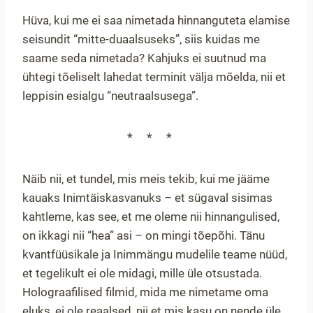
Hüva, kui me ei saa nimetada hinnanguteta elamise
seisundit “mitte-duaalsuseks”, siis kuidas me
saame seda nimetada? Kahjuks ei suutnud ma
ühtegi tõeliselt lahedat terminit välja mõelda, nii et
leppisin esialgu “neutraalsusega”.
***
Näib nii, et tundel, mis meis tekib, kui me jääme
kauaks Inimtäiskasvanuks – et sügaval sisimas
kahtleme, kas see, et me oleme nii hinnangulised,
on ikkagi nii “hea” asi – on mingi tõepõhi. Tänu
kvantfüüsikale ja Inimmängu mudelile teame nüüd,
et tegelikult ei ole midagi, mille üle otsustada.
Holograafilised filmid, mida me nimetame oma
eluks, ei ole reaalsed, nii et mis kasu on nende üle