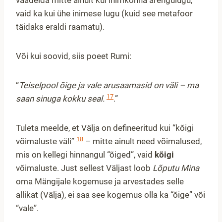
vaadelda mitte ainult kui inimkonna arengulugu,
vaid ka kui ühe inimese lugu (kuid see metafoor
täidaks eraldi raamatu).
Või kui soovid, siis poeet Rumi:
“
Teiselpool õige ja vale arusaamasid on väli – ma
17
saan sinuga kokku seal.
.”
Tuleta meelde, et Välja on defineeritud kui “kõigi
18
võimaluste väli”
– mitte ainult need võimalused,
mis on kellegi hinnangul “õiged”, vaid
kõigi
võimaluste. Just sellest Väljast loob
Lõputu Mina
oma Mängijale kogemuse ja arvestades selle
allikat (Välja), ei saa see kogemus olla ka “õige” või
“vale”.