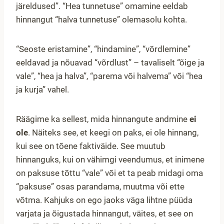
järeldused”. “Hea tunnetuse” omamine eeldab
hinnangut “halva tunnetuse” olemasolu kohta.
“Seoste eristamine”, “hindamine”, “võrdlemine”
eeldavad ja nõuavad “võrdlust” – tavaliselt “õige ja
vale”, “hea ja halva”, “parema või halvema” või “hea
ja kurja” vahel.
Räägime ka sellest, mida hinnangute andmine
ei
ole
. Näiteks see, et keegi on paks, ei ole hinnang,
kui see on tõene faktiväide. See muutub
hinnanguks, kui on vähimgi veendumus, et inimene
on paksuse tõttu “vale” või et ta peab midagi oma
“paksuse” osas parandama, muutma või ette
võtma. Kahjuks on ego jaoks väga lihtne püüda
varjata ja õigustada hinnangut, väites, et see on