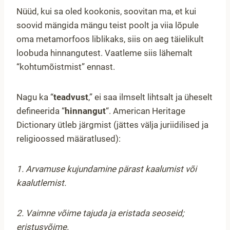
Nüüd, kui sa oled kookonis, soovitan ma, et kui
soovid mängida mängu teist poolt ja viia lõpule
oma metamorfoos liblikaks, siis on aeg täielikult
loobuda hinnangutest. Vaatleme siis lähemalt
“kohtumõistmist” ennast.
Nagu ka “
teadvust
,” ei saa ilmselt lihtsalt ja üheselt
defineerida “
hinnangut
“. American Heritage
Dictionary ütleb järgmist (jättes välja juriidilised ja
religioossed määratlused):
1. Arvamuse kujundamine pärast kaalumist või
kaalutlemist.
2. Vaimne võime tajuda ja eristada seoseid;
eristusvõime.