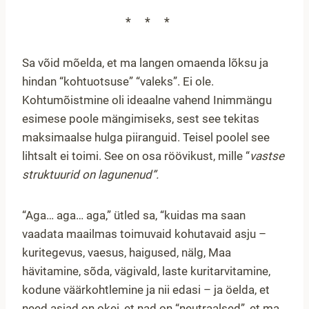
***
Sa võid mõelda, et ma langen omaenda lõksu ja
hindan “kohtuotsuse” “valeks”. Ei ole.
Kohtumõistmine oli ideaalne vahend Inimmängu
esimese poole mängimiseks, sest see tekitas
maksimaalse hulga piiranguid. Teisel poolel see
lihtsalt ei toimi. See on osa röövikust, mille “
vastse
struktuurid on lagunenud”.
“Aga… aga… aga,” ütled sa, “kuidas ma saan
vaadata maailmas toimuvaid kohutavaid asju –
kuritegevus, vaesus, haigused, nälg, Maa
hävitamine, sõda, vägivald, laste kuritarvitamine,
kodune väärkohtlemine ja nii edasi – ja öelda, et
need asjad on okei, et nad on “neutraalsed”, et ma