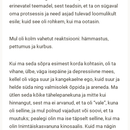
erinevatel teemadel, sest teadsin, et ta on sügaval
oma protsessis ja need asjad tulevad loomulikult
esile; kuid see oli rohkem, kui ma ootasin.
Mul oli kolm vahetut reaktsiooni: hämmastus,
pettumus ja kurbus.
Kui ma seda sõpra esimest korda kohtasin, oli ta
vihane, ülbe, väga isepäine ja depressiivne mees,
kellel oli väga suur ja kangekaelne ego, kuid suur ja
helde süda ning valmisolek õppida ja areneda. Ma
ütlen seda kõike tähelepanekuna ja mitte kui
hinnangut, sest ma ei arvanud, et ta oli “vale”, kuna
oli selline, ja mul polnud vajadust või soovi, et ta
muutuks; pealegi olin ma ise täpselt selline, kui ma
olin Inimtäiskasvanuna kinosaalis. Kuid ma nägin