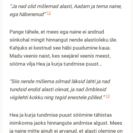
“Ja nad olid mõlemad alasti, Aadam ja tema naine,
12
ega häbenenud”
Pange tähele, et mees ega naine ei andnud
siinkohal mingit hinnangut nende alastioleku üle.
Kahjuks ei kestnud see häbi puudumine kaua.
Madu veenis naist, kes seejärel veenis meest,
sööma vilja Hea ja kurja tundmise puust…
“Siis nende mõlema silmad läksid lahti ja nad
tundsid endid alasti olevat, ja nad õmblesid
13
viigilehti kokku ning tegid enestele põlled.”
Hea ja kurja tundmise puust söömine tähistas
inimkonna jaoks hinnangute andmise algust. Mees
ja naine mitte ainult ei arvanud, et alasti olemine on