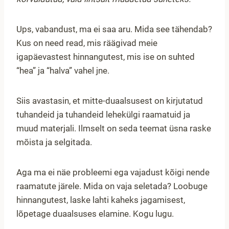
Ups, vabandust, ma ei saa aru. Mida see tähendab?
Kus on need read, mis räägivad meie
igapäevastest hinnangutest, mis ise on suhted
“hea” ja “halva” vahel jne.
Siis avastasin, et mitte-duaalsusest on kirjutatud
tuhandeid ja tuhandeid lehekülgi raamatuid ja
muud materjali. Ilmselt on seda teemat üsna raske
mõista ja selgitada.
Aga ma ei näe probleemi ega vajadust kõigi nende
raamatute järele. Mida on vaja seletada? Loobuge
hinnangutest, laske lahti kaheks jagamisest,
lõpetage duaalsuses elamine. Kogu lugu.