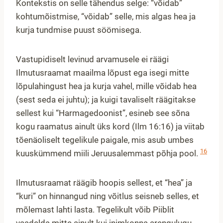
Kontekstis on selle tähendus selge: “võidab”
kohtumõistmise, “võidab” selle, mis algas hea ja
kurja tundmise puust söömisega.
Vastupidiselt levinud arvamusele ei räägi
Ilmutusraamat maailma lõpust ega isegi mitte
lõpulahingust hea ja kurja vahel, mille võidab hea
(sest seda ei juhtu); ja kuigi tavaliselt räägitakse
sellest kui “Harmagedoonist”, esineb see sõna
kogu raamatus ainult üks kord (Ilm 16:16) ja viitab
tõenäoliselt tegelikule paigale, mis asub umbes
16
kuuskümmend miili Jeruusalemmast põhja pool.
Ilmutusraamat räägib hoopis sellest, et “hea” ja
“kuri” on hinnangud ning võitlus seisneb selles, et
mõlemast lahti lasta. Tegelikult võib Piiblit