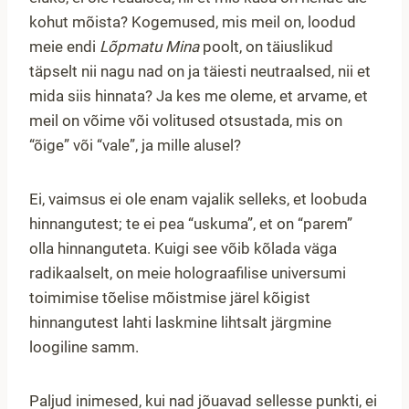
kohut mõista? Kogemused, mis meil on, loodud
meie endi
Lõpmatu Mina
poolt, on täiuslikud
täpselt nii nagu nad on ja täiesti neutraalsed, nii et
mida siis hinnata? Ja kes me oleme, et arvame, et
meil on võime või volitused otsustada, mis on
“õige” või “vale”, ja mille alusel?
Ei, vaimsus ei ole enam vajalik selleks, et loobuda
hinnangutest; te ei pea “uskuma”, et on “parem”
olla hinnanguteta. Kuigi see võib kõlada väga
radikaalselt, on meie holograafilise universumi
toimimise tõelise mõistmise järel kõigist
hinnangutest lahti laskmine lihtsalt järgmine
loogiline samm.
Paljud inimesed, kui nad jõuavad sellesse punkti, ei