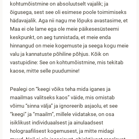
kohtumõistmine on absoluutselt vajalik; ja
õigusega, sest see oli esimese poole toimimiseks
hädavajalik. Aga nii nagu me lõpuks avastasime, et
Maa ei ole lame ega ole meie päikesesüsteemi
keskpunkt, on aeg tunnistada, et meie enda
hinnangud on meie kogemuste ja seega kogu meie
valu ja kannatuste põhiline põhjus. Kõik on
vastupidine: See on kohtumõistmine, mis tekitab
kaose, mitte selle puudumine!
Pealegi on “keegi võiks teha mida iganes ja
maailmas valitseks kaos” väide, mis omistab
võimu “sinna välja” ja ignoreerib asjaolu, et see
“keegi” ja “maailm”, millele viidatakse, on osa
isiklikust individuaalsest ja ainulaadsest
holograafilisest kogemusest, ja mitte midagi