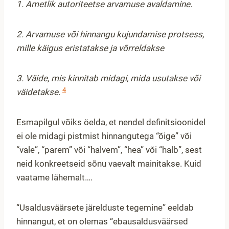
1. Ametlik autoriteetse arvamuse avaldamine.
2. Arvamuse või hinnangu kujundamise protsess,
mille käigus eristatakse ja võrreldakse
3. Väide, mis kinnitab midagi, mida usutakse või
4
väidetakse
.
Esmapilgul võiks öelda, et nendel definitsioonidel
ei ole midagi pistmist hinnangutega “õige” või
“vale”, “parem” või “halvem”, “hea” või “halb”, sest
neid konkreetseid sõnu vaevalt mainitakse. Kuid
vaatame lähemalt….
“Usaldusväärsete järelduste tegemine” eeldab
hinnangut, et on olemas “ebausaldusväärsed