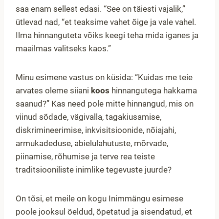
saa enam sellest edasi. “See on täiesti vajalik,”
ütlevad nad, “et teaksime vahet õige ja vale vahel.
Ilma hinnanguteta võiks keegi teha mida iganes ja
maailmas valitseks kaos.”
Minu esimene vastus on küsida: “Kuidas me teie
arvates oleme siiani
koos
hinnangutega hakkama
saanud?” Kas need pole mitte hinnangud, mis on
viinud sõdade, vägivalla, tagakiusamise,
diskrimineerimise, inkvisitsioonide, nõiajahi,
armukadeduse, abielulahutuste, mõrvade,
piinamise, rõhumise ja terve rea teiste
traditsiooniliste inimlike tegevuste juurde?
On tõsi, et meile on kogu Inimmängu esimese
poole jooksul öeldud, õpetatud ja sisendatud, et