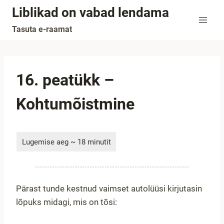
Skip
Liblikad on vabad lendama
to
Tasuta e-raamat
content
16. peatükk –
Kohtumõistmine
Pärast tunde kestnud vaimset autolüüsi kirjutasin
lõpuks midagi, mis on tõsi: