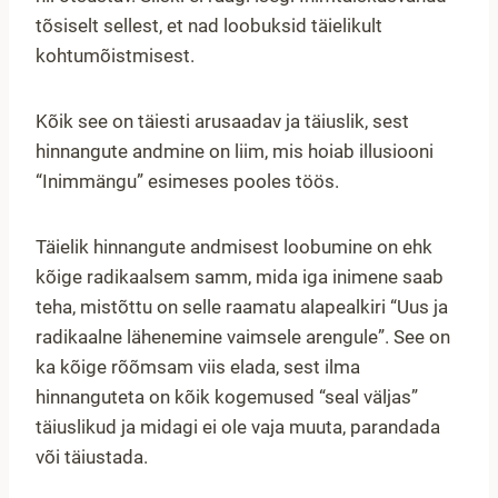
tõsiselt sellest, et nad loobuksid täielikult
kohtumõistmisest.
Kõik see on täiesti arusaadav ja täiuslik, sest
hinnangute andmine on liim, mis hoiab illusiooni
“Inimmängu” esimeses pooles töös.
Täielik hinnangute andmisest loobumine on ehk
kõige radikaalsem samm, mida iga inimene saab
teha, mistõttu on selle raamatu alapealkiri “Uus ja
radikaalne lähenemine vaimsele arengule”. See on
ka kõige rõõmsam viis elada, sest ilma
hinnanguteta on kõik kogemused “seal väljas”
täiuslikud ja midagi ei ole vaja muuta, parandada
või täiustada.