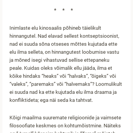
***
Inimlaste elu kinosaalis põhineb täielikult
hinnangutel. Nad elavad sellest kontseptsioonist,
nad ei suuda sõna otseses mõttes kujutada ette
elu ilma selleta, on hinnangutest loobumise vastu
ja mõned isegi vihastuvad sellise ettepaneku
peale. Kuidas oleks võimalik ellu jääda, ilma et
kõike hindaks “heaks” või “halvaks”, “õigeks” või
“valeks”, “paremaks” või “halvemaks”? Loomulikult
ei suuda nad ka ette kujutada elu ilma draama ja
konfliktideta; ega näi seda ka tahtvat.
Kõigi maailma suuremate religioonide ja vaimsete
filosoofiate keskmes on kohtumõistmine. Näiteks