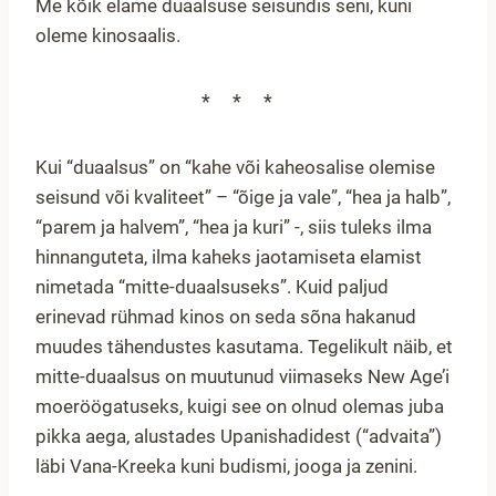
Me kõik elame duaalsuse seisundis seni, kuni
oleme kinosaalis.
***
Kui “duaalsus” on “kahe või kaheosalise olemise
seisund või kvaliteet” – “õige ja vale”, “hea ja halb”,
“parem ja halvem”, “hea ja kuri” -, siis tuleks ilma
hinnanguteta, ilma kaheks jaotamiseta elamist
nimetada “mitte-duaalsuseks”. Kuid paljud
erinevad rühmad kinos on seda sõna hakanud
muudes tähendustes kasutama. Tegelikult näib, et
mitte-duaalsus on muutunud viimaseks New Age’i
moeröögatuseks, kuigi see on olnud olemas juba
pikka aega, alustades Upanishadidest (“advaita”)
läbi Vana-Kreeka kuni budismi, jooga ja zenini.