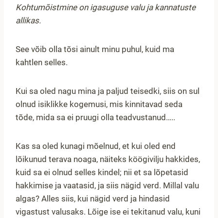
Kohtumõistmine on igasuguse valu ja kannatuste
allikas.
See võib olla tõsi ainult minu puhul, kuid ma
kahtlen selles.
Kui sa oled nagu mina ja paljud teisedki, siis on sul
olnud isiklikke kogemusi, mis kinnitavad seda
tõde, mida sa ei pruugi olla teadvustanud…..
Kas sa oled kunagi mõelnud, et kui oled end
lõikunud terava noaga, näiteks köögivilju hakkides,
kuid sa ei olnud selles kindel; nii et sa lõpetasid
hakkimise ja vaatasid, ja siis nägid verd. Millal valu
algas? Alles siis, kui nägid verd ja hindasid
vigastust valusaks. Lõige ise ei tekitanud valu, kuni