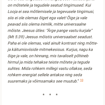
on mõtetele ja tegudele seatud tingimused. Kui
Looja ei sea mõtlemisele ja tegevusele tingimusi,
siis ei ole olemas õiget ega valet! Õige ja vale
peavad siis olema inimlik, mitte universaalne
mõiste. Jeesus ütles: “Ärge pange vastu kurjale”
(Mt 5:39) Jeesus mõistis universaalset seadust.
Paha ei ole olemas, vaid ainult kontrast ning mõtte-
ja käitumisviiside mitmekesisus. Kurjus, nagu ka
õige ja vale, on hinnang, mis tavaliselt põhineb
hirmul ja mida tehakse teiste mõtete ja tegude
suhtes. Mida rohkem millegi vastu ollakse, seda
rohkem energiat sellele antakse ning seda
10
suuremaks ja võimsamaks see muutub.
”
***