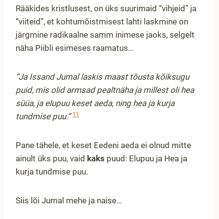
Rääkides kristlusest, on üks suurimaid “vihjeid” ja
“viiteid”, et kohtumõistmisest lahti laskmine on
järgmine radikaalne samm inimese jaoks, selgelt
näha Piibli esimeses raamatus…
“Ja Issand Jumal laskis maast tõusta kõiksugu
puid, mis olid armsad pealtnäha ja millest oli hea
süüa, ja elupuu keset aeda, ning hea ja kurja
11
tundmise puu.”
Pane tähele, et keset Eedeni aeda ei olnud mitte
ainult üks puu, vaid
kaks
puud: Elupuu ja Hea ja
kurja tundmise puu.
Siis lõi Jumal mehe ja naise…