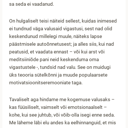
sa seda ei vaadanud.
On hulgaliselt teisi näiteid sellest, kuidas inimesed
ei tundnud väga valusaid vigastusi, sest nad olid
keskendunud millelegi muule, näiteks lapse
päästmisele autoõnnetusest; ja alles siis, kui nad
peatusid, et vaadata ennast – või kui arst või
meditsiiniõde pani neid keskenduma oma
vigastustele -, tundsid nad valu. See on muidugi
üks teooria sütelkõnni ja muude populaarsete
motivatsioonitseremooniate taga.
Tavaliselt aga hindame me kogemuse valusaks –
kas füüsiliselt, vaimselt või emotsionaalselt –
kohe, kui see juhtub, või võib-olla isegi enne seda.
Me läheme läbi elu andes ka eelhinnanguid, et mis