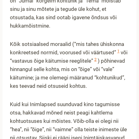
on “Jumal” kõrgeim kohtunik ja “Tema” mõistab
sinu ja sinu mõtete ja tegude üle kohut, et
otsustada, kas sind ootab igavene õndsus või
hukkamõistmine.
Kõik sotsiaalsed moraalid (“mis tahes ühiskonna
1
konkreetsed normid, voorused või väärtused”
või
2
“vastavus õige käitumise reeglitele”
) põhinevad
hinnangul selle kohta, mis on “õige” või “vale”
käitumine; ja me olemegi määranud “kohtunikud”,
kes teevad neid otsuseid kohtus.
Kuid kui Inimlapsed suunduvad kino tagumisse
otsa, hakkavad mõned neist peagi kahtlema
kohtuotsuses kui mõistes. Võib-olla ei olegi nii
“hea”, nii “õige”, nii “vaimne” olla teiste inimeste üle
nii otsustav. Siiski ei räägi isegi Inimtäiskasvanud