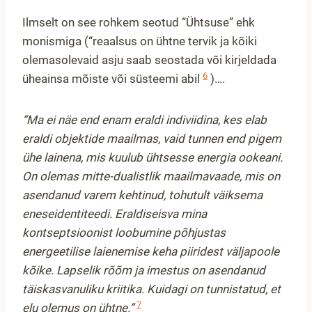
Ilmselt on see rohkem seotud “Ühtsuse” ehk
monismiga (“reaalsus on ühtne tervik ja kõiki
olemasolevaid asju saab seostada või kirjeldada
6
üheainsa mõiste või süsteemi abil
)….
“Ma ei näe end enam eraldi indiviidina, kes elab
eraldi objektide maailmas, vaid tunnen end pigem
ühe lainena, mis kuulub ühtsesse energia ookeani.
On olemas mitte-dualistlik maailmavaade, mis on
asendanud varem kehtinud, tohutult väiksema
eneseidentiteedi. Eraldiseisva mina
kontseptsioonist loobumine põhjustas
energeetilise laienemise keha piiridest väljapoole
kõike. Lapselik rõõm ja imestus on asendanud
täiskasvanuliku kriitika. Kuidagi on tunnistatud, et
7
elu olemus on ühtne.”