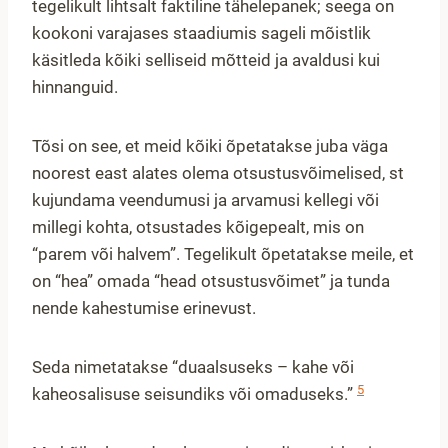
tegelikult lihtsalt faktiline tähelepanek; seega on
kookoni varajases staadiumis sageli mõistlik
käsitleda kõiki selliseid mõtteid ja avaldusi kui
hinnanguid.
Tõsi on see, et meid kõiki õpetatakse juba väga
noorest east alates olema otsustusvõimelised, st
kujundama veendumusi ja arvamusi kellegi või
millegi kohta, otsustades kõigepealt, mis on
“parem või halvem”. Tegelikult õpetatakse meile, et
on “hea” omada “head otsustusvõimet” ja tunda
nende kahestumise erinevust.
Seda nimetatakse “duaalsuseks – kahe või
5
kaheosalisuse seisundiks või omaduseks.”