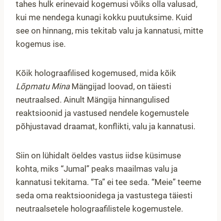
tahes hulk erinevaid kogemusi võiks olla valusad,
kui me nendega kunagi kokku puutuksime. Kuid
see on hinnang, mis tekitab valu ja kannatusi, mitte
kogemus ise.
Kõik holograafilised kogemused, mida kõik
Lõpmatu Mina
Mängijad loovad, on täiesti
neutraalsed. Ainult Mängija hinnangulised
reaktsioonid ja vastused nendele kogemustele
põhjustavad draamat, konflikti, valu ja kannatusi.
Siin on lühidalt öeldes vastus iidse küsimuse
kohta, miks “Jumal” peaks maailmas valu ja
kannatusi tekitama. “Ta” ei tee seda. “Meie” teeme
seda oma reaktsioonidega ja vastustega täiesti
neutraalsetele holograafilistele kogemustele.