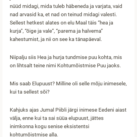
nüüd midagi, mida tuleb häbeneda ja varjata, vaid
nad arvasid ka, et nad on teinud midagi valesti.
Sellest hetkest alates on elu Maal täis “hea ja
kurja”, “õige ja vale”, “parema ja halvema”
kahestumist, ja nii on see ka tänapäeval.
Niipalju siis Hea ja hurja tundmise puu kohta, mis
on lihtsalt teine nimi Kohtumõistmise Puu jaoks.
Mis saab Elupuust? Milline oli selle mõju inimesele,
kui ta sellest sõi?
Kahjuks ajas Jumal Piibli järgi inimese Eedeni aiast
välja, enne kui ta sai süüa elupuust, jättes
inimkonna kogu senise eksistentsi
kohtumõistmise alla.