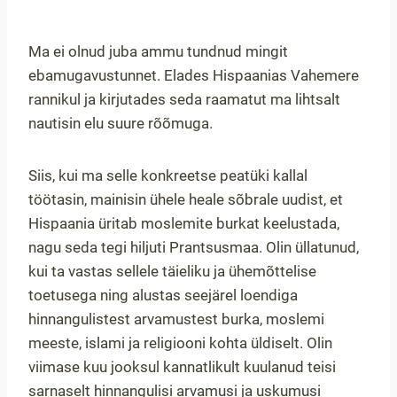
Ma ei olnud juba ammu tundnud mingit
ebamugavustunnet. Elades Hispaanias Vahemere
rannikul ja kirjutades seda raamatut ma lihtsalt
nautisin elu suure rõõmuga.
Siis, kui ma selle konkreetse peatüki kallal
töötasin, mainisin ühele heale sõbrale uudist, et
Hispaania üritab moslemite burkat keelustada,
nagu seda tegi hiljuti Prantsusmaa. Olin üllatunud,
kui ta vastas sellele täieliku ja ühemõttelise
toetusega ning alustas seejärel loendiga
hinnangulistest arvamustest burka, moslemi
meeste, islami ja religiooni kohta üldiselt. Olin
viimase kuu jooksul kannatlikult kuulanud teisi
sarnaselt hinnangulisi arvamusi ja uskumusi