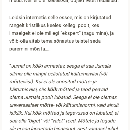
muud. Neil ei ole iseseisvat, objektiivset reaalsust.
Leidsin internetis selle essee, mis on kirjutatud
rangelt kristlikus keeles kellegi poolt, kes
ilmselgelt ei ole millegi “ekspert” (nagu mina), ja
võib-olla aitab tema sõnastus teistel seda
paremini mõista…..
“
Jumal on kõiki armastav, seega ei saa Jumala
silmis olla mingit eelistatud käitumisviisi (või
mõtteviisi). Kui ei ole soositud mõtte- ja
käitumisviisi, siis
kõik
mõtted ja teod peavad
olema Jumala poolt lubatud. Seega ei ole olemas
universaalset mõtte- või käitumisnormi, vaid ainult
isiklik. Kui kõik mõtted ja tegevused on lubatud, ei
saa olla “õiget” või “valet” teed. Mõtete ja tegude
üle ei saa langetada hinnangut, sest vastasel juhul