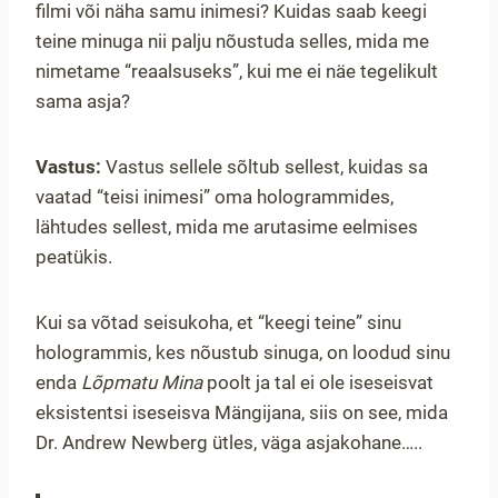
filmi või näha samu inimesi? Kuidas saab keegi
teine minuga nii palju nõustuda selles, mida me
nimetame “reaalsuseks”, kui me ei näe tegelikult
sama asja?
Vastus:
Vastus sellele sõltub sellest, kuidas sa
vaatad “teisi inimesi” oma hologrammides,
lähtudes sellest, mida me arutasime eelmises
peatükis.
Kui sa võtad seisukoha, et “keegi teine” sinu
hologrammis, kes nõustub sinuga, on loodud sinu
enda
Lõpmatu Mina
poolt ja tal ei ole iseseisvat
eksistentsi iseseisva Mängijana, siis on see, mida
Dr. Andrew Newberg ütles, väga asjakohane…..