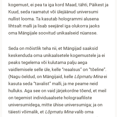
kogemust, ei pea ta iga kord Maad, tähti, Päikest ja
Kuud, seda raamatut või ülejäänud universumi
nullist looma. Ta kasutab hologrammi alusena
lihtsalt malli ja lisab seejärel iga olukorra jaoks
oma Mängijale soovitud unikaalseid nüansse.
Seda on mõistlik teha nii, et Mängijad saaksid
keskenduda oma unikaalsetele kogemustele ja ei
peaks tegelema või kulutama palju aega
vaidlemisele selle üle, kelle “reaalsus” on “tõeline”.
(Nagu öeldud, on Mängijaid, kelle
Lõpmatu Mina
ei
kasuta seda “tavalist” malli, ja me peame neid
hulluks. Aga see on vaid järjekordne tõend, et meil
on tegemist individuaalsete holograafiliste
universumidega, mitte ühise universumiga; ja on
täiesti võimalik, et
Lõpmatu Mina
valib oma