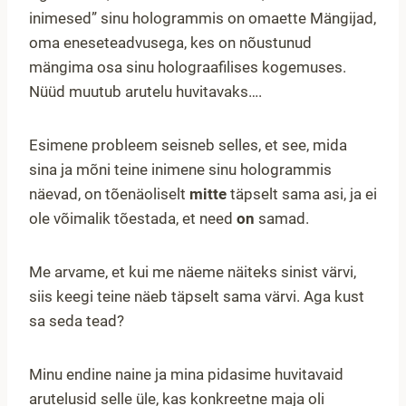
inimesed” sinu hologrammis on omaette Mängijad,
oma eneseteadvusega, kes on nõustunud
mängima osa sinu holograafilises kogemuses.
Nüüd muutub arutelu huvitavaks….
Esimene probleem seisneb selles, et see, mida
sina ja mõni teine inimene sinu hologrammis
näevad, on tõenäoliselt
mitte
täpselt sama asi, ja ei
ole võimalik tõestada, et need
on
samad.
Me arvame, et kui me näeme näiteks sinist värvi,
siis keegi teine näeb täpselt sama värvi. Aga kust
sa seda tead?
Minu endine naine ja mina pidasime huvitavaid
arutelusid selle üle, kas konkreetne maja oli