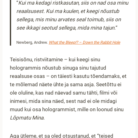
“
Kui ma kedagi ristkasutan, siis on nad osa minu
reaalsusest. Kui ma kuulen, et keegi nõustub
sellega, mis minu arvates seal toimub, siis on
see ikkagi seotud sellega, mida mina tajun.
“
Newberg, Andrew.
What the Bleep!? – Down the Rabbit Hole
Teisisõnu, ristviitamine – kui keegi sinu
hologrammis nõustub sinuga sinu tajutud
reaalsuse osas – on täiesti kasutu tõendamaks, et
te mõlemad näete ühte ja sama asja. Seetõttu ei
ole oluline, kas nad näevad samu tähti, filmi või
inimesi, mida sina näed, sest nad ei ole midagi
muud kui osa hologrammist, mille on loonud sinu
Lõpmatu Mina
.
Aga ütleme, et sa oled otsustanud, et “teised