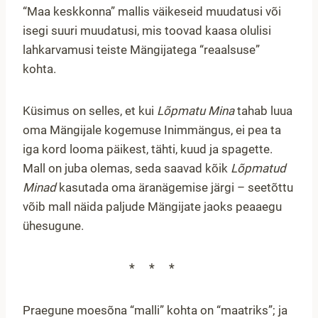
“Maa keskkonna” mallis väikeseid muudatusi või
isegi suuri muudatusi, mis toovad kaasa olulisi
lahkarvamusi teiste Mängijatega “reaalsuse”
kohta.
Küsimus on selles, et kui
Lõpmatu Mina
tahab luua
oma Mängijale kogemuse Inimmängus, ei pea ta
iga kord looma päikest, tähti, kuud ja spagette.
Mall on juba olemas, seda saavad kõik
Lõpmatud
Minad
kasutada oma äranägemise järgi – seetõttu
võib mall näida paljude Mängijate jaoks peaaegu
ühesugune.
***
Praegune moesõna “malli” kohta on “maatriks”; ja