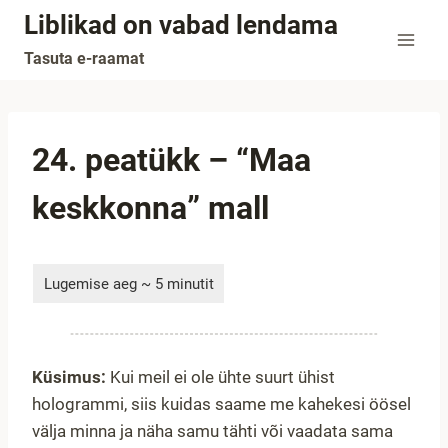
Skip
Liblikad on vabad lendama
to
Tasuta e-raamat
content
24. peatükk – “Maa
keskkonna” mall
Küsimus:
Kui meil ei ole ühte suurt ühist
hologrammi, siis kuidas saame me kahekesi öösel
välja minna ja näha samu tähti või vaadata sama