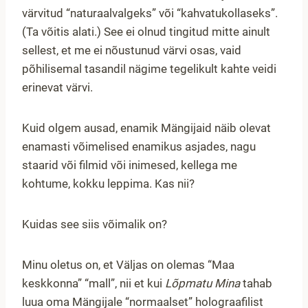
värvitud “naturaalvalgeks” või “kahvatukollaseks”.
(Ta võitis alati.) See ei olnud tingitud mitte ainult
sellest, et me ei nõustunud värvi osas, vaid
põhilisemal tasandil nägime tegelikult kahte veidi
erinevat värvi.
Kuid olgem ausad, enamik Mängijaid näib olevat
enamasti võimelised enamikus asjades, nagu
staarid või filmid või inimesed, kellega me
kohtume, kokku leppima. Kas nii?
Kuidas see siis võimalik on?
Minu oletus on, et Väljas on olemas “Maa
keskkonna” “mall”, nii et kui
Lõpmatu Mina
tahab
luua oma Mängijale “normaalset” holograafilist