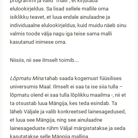
programmi ja valid “malli”, et kirjutada
elulookirjeldus. Sa lisad sellele mallile oma
isiklikku teavet, et luua endale ainulaadne ja
individuaalne elulookirjeldus, kuid muidu näeb sinu
valmis toode välja nagu iga teise sama malli
kasutanud inimese oma.
Niisiis, nii see ilmselt toimib….
Lõpmatu Mina
tahab saada kogemust füüsilises
universumis Maal. Ilmselt ei saa ta ise siia tulla –
lõpmatu olend ei saa tulla lõplikku maailma -, nii et
ta otsustab luua Mängija, kes teda esindab. Ta
läheb Väljale ja valib konkreetsed lainesagedused,
et luua see Mängija, ning see ainulaadne
lainesageduste rühm Väljal märgistatakse ja seda
kasutatakse selle Mängija mallina.