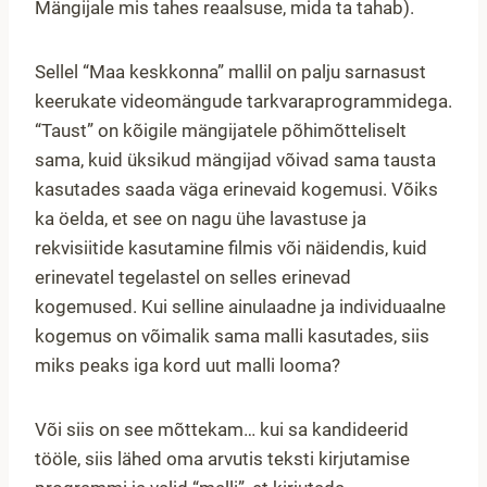
Mängijale mis tahes reaalsuse, mida ta tahab).
Sellel “Maa keskkonna” mallil on palju sarnasust
keerukate videomängude tarkvaraprogrammidega.
“Taust” on kõigile mängijatele põhimõtteliselt
sama, kuid üksikud mängijad võivad sama tausta
kasutades saada väga erinevaid kogemusi. Võiks
ka öelda, et see on nagu ühe lavastuse ja
rekvisiitide kasutamine filmis või näidendis, kuid
erinevatel tegelastel on selles erinevad
kogemused. Kui selline ainulaadne ja individuaalne
kogemus on võimalik sama malli kasutades, siis
miks peaks iga kord uut malli looma?
Või siis on see mõttekam… kui sa kandideerid
tööle, siis lähed oma arvutis teksti kirjutamise