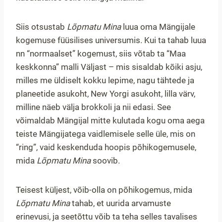
Siis otsustab
Lõpmatu Mina
luua oma Mängijale
kogemuse füüsilises universumis. Kui ta tahab luua
nn “normaalset” kogemust, siis võtab ta “Maa
keskkonna” malli Väljast – mis sisaldab kõiki asju,
milles me üldiselt kokku lepime, nagu tähtede ja
planeetide asukoht, New Yorgi asukoht, lilla värv,
milline näeb välja brokkoli ja nii edasi. See
võimaldab Mängijal mitte kulutada kogu oma aega
teiste Mängijatega vaidlemisele selle üle, mis on
“ring”, vaid keskenduda hoopis põhikogemusele,
mida
Lõpmatu Mina
soovib.
Teisest küljest, võib-olla on põhikogemus, mida
Lõpmatu Mina
tahab, et uurida arvamuste
erinevusi, ja seetõttu võib ta teha selles tavalises