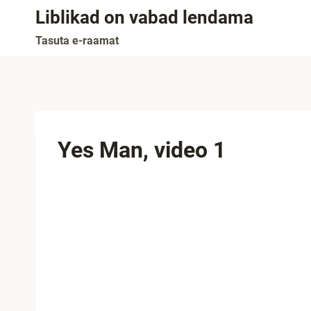
Skip
Liblikad on vabad lendama
to
Tasuta e-raamat
content
Yes Man, video 1